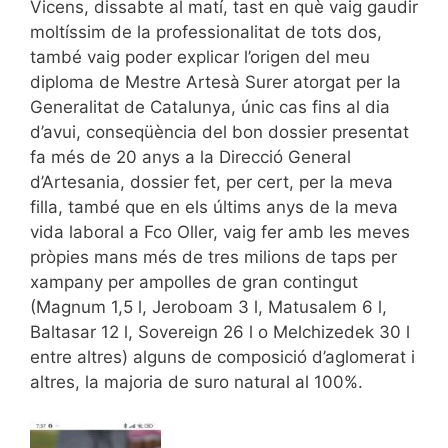
Vicens, dissabte al matí, tast en què vaig gaudir
moltíssim de la professionalitat de tots dos,
també vaig poder explicar l’origen del meu
diploma de Mestre Artesà Surer atorgat per la
Generalitat de Catalunya, únic cas fins al dia
d’avui, conseqüència del bon dossier presentat
fa més de 20 anys a la Direcció General
d’Artesania, dossier fet, per cert, per la meva
filla, també que en els últims anys de la meva
vida laboral a Fco Oller, vaig fer amb les meves
pròpies mans més de tres milions de taps per
xampany per ampolles de gran contingut
(Magnum 1,5 l, Jeroboam 3 l, Matusalem 6 l,
Baltasar 12 l, Sovereign 26 l o Melchizedek 30 l
entre altres) alguns de composició d’aglomerat i
altres, la majoria de suro natural al 100%.