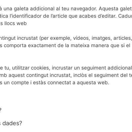
rà una galeta addicional al teu navegador. Aquesta gale
ca l’identificador de l’article que acabes d’editar. Cadu
es llocs web
ntingut incrustat (per exemple, vídeos, imatges, articles
s es comporta exactament de la mateixa manera que si el
u, utilitzar cookies, incrustar un seguiment addicional
 amb aquest contingut incrustat, inclòs el seguiment del t
ens un compte i estàs connectat a aquesta web.
?
s dades?