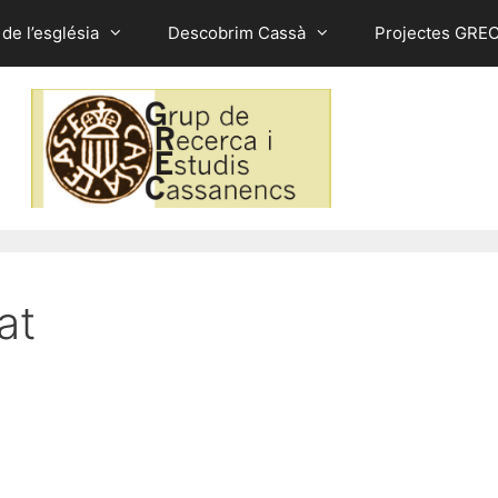
 de l’església
Descobrim Cassà
Projectes GRE
at