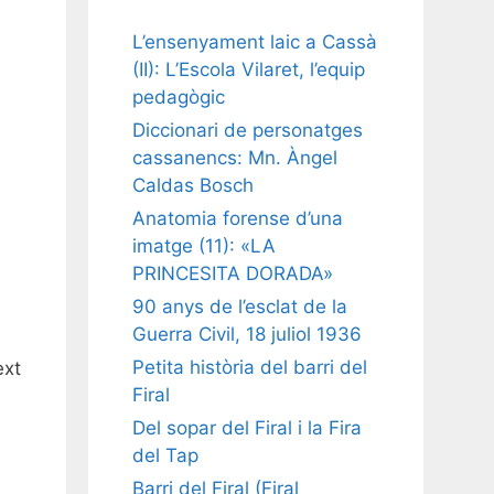
L’ensenyament laic a Cassà
(II): L’Escola Vilaret, l’equip
pedagògic
i
Diccionari de personatges
cassanencs: Mn. Àngel
Caldas Bosch
Anatomia forense d’una
imatge (11): «LA
PRINCESITA DORADA»
90 anys de l’esclat de la
.
Guerra Civil, 18 juliol 1936
Petita història del barri del
ext
Firal
Del sopar del Firal i la Fira
.
del Tap
Barri del Firal (Firal