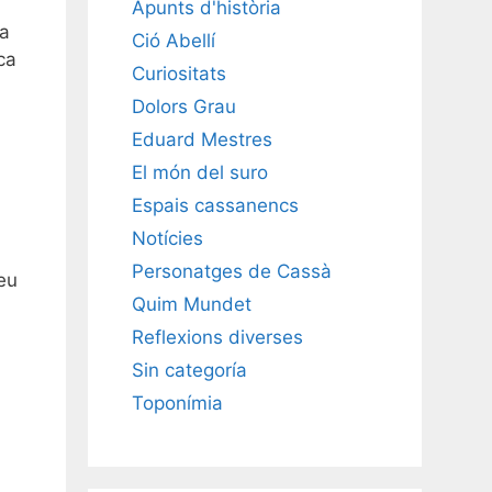
Apunts d'història
ta
Ció Abellí
ca
Curiositats
Dolors Grau
Eduard Mestres
,
El món del suro
Espais cassanencs
Notícies
Personatges de Cassà
eu
Quim Mundet
Reflexions diverses
Sin categoría
Toponímia