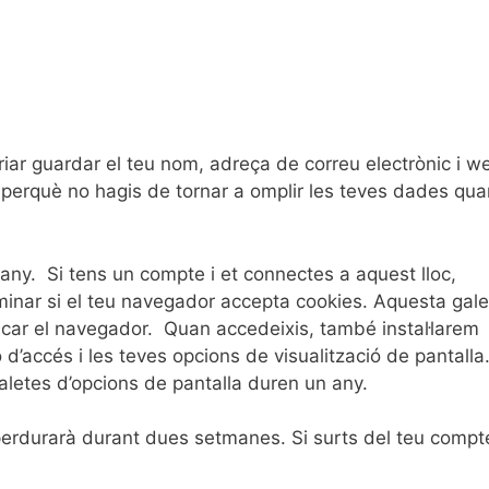
triar guardar el teu nom, adreça de correu electrònic i w
, perquè no hagis de tornar a omplir les teves dades qua
any.
Si tens un compte i et connectes a aquest lloc,
minar si el teu navegador accepta cookies. Aquesta gale
ncar el navegador.
Quan accedeixis, també instal·larem
d’accés i les teves opcions de visualització de pantalla
galetes d’opcions de pantalla duren un any.
perdurarà durant dues setmanes. Si surts del teu compt