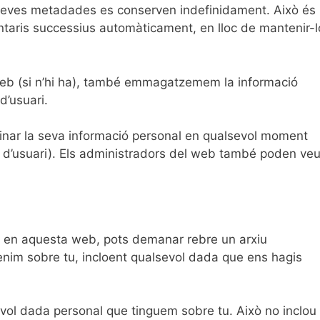
s seves metadades es conserven indefinidament. Això és
taris successius automàticament, en lloc de mantenir-l
 web (si n’hi ha), també emmagatzemem la informació
d’usuari.
minar la seva informació personal en qualsevol moment
 d’usuari). Els administradors del web també poden veu
s en aquesta web, pots demanar rebre un arxiu
enim sobre tu, incloent qualsevol dada que ens hagis
l dada personal que tinguem sobre tu. Això no inclou